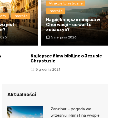
Atrakcje turystyczne
Podróże
róży
Podróże
Najpiękniejsze miejsca w
żu jest
Chorwacji – co warto
ie?
zobaczyć?
 2026
5 sierpnia 2026
w
Najlepsze filmy biblijne o Jezusie
Chrystusie
8 grudnia 2021
Aktualności
Zanzibar – pogoda we
wrześniu i klimat na wyspie