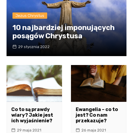
Jezus Chrystus
10 najbardziej imponujących
posągów Chrystusa
29 stycznia 2022
Co to są prawdy
Ewangelia – co to
wiary? Jakie jest
jest? Co nam
ich wyjaśnienie?
przekazuje?
29 maja 2021
26 maja 2021