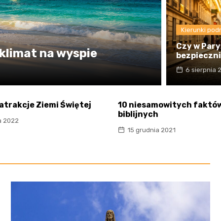
Kierunki pod
Czy w Pary
 klimat na wyspie
bezpieczn
6 sierpnia
atrakcje Ziemi Świętej
10 niesamowitych faktó
biblijnych
a 2022
15 grudnia 2021