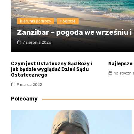
Kierunki podróży
Podróże
Zanzibar – pogoda we wrześniu i
7 sierpnia 2026
Czym jest Ostateczny Sąd Boży i
Najlepsze 
jak będzie wyglądać Dzień Sądu
18 styczni
Ostatecznego
9 marca 2022
Polecamy