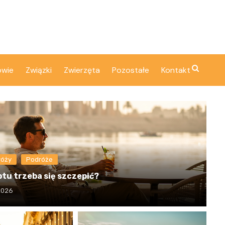
owie
Związki
Zwierzęta
Pozostałe
Kontakt
róży
Podróże
ptu trzeba się szczepić?
 2026