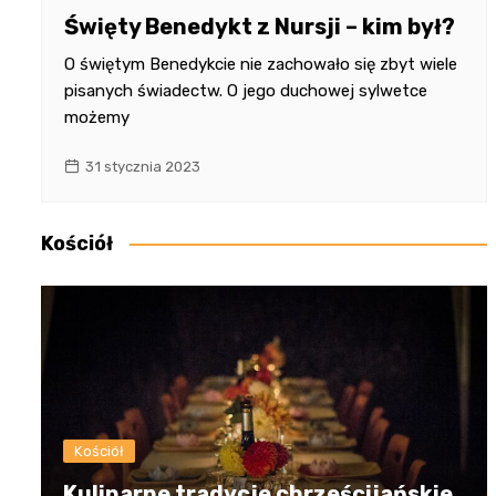
Święty Benedykt z Nursji – kim był?
O świętym Benedykcie nie zachowało się zbyt wiele
pisanych świadectw. O jego duchowej sylwetce
możemy
31 stycznia 2023
Kościół
Kościół
Kulinarne tradycje chrześcijańskie