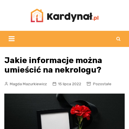
Skip
to
content
Jakie informacje można
umieścić na nekrologu?
Magda Mazurkiewicz
15 lipca 2022
Pozostałe