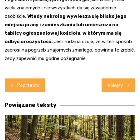
wielu znajomych i nie wszystkich da się zawiadomić
osobiście.
Wtedy nekrolog wywiesza się blisko jego
miejsca pracy i zamieszkania lub umieszcza na
tablicy ogłoszeniowej kościoła, w którym ma się
odbyć uroczystość.
Jeśli rodzina czuje, że w ten sposób
zaprosi na pogrzeb znajomych zmarłego, powinna to zrobić,
żeby zapewnić mu godne pożegnanie.
Nawigacja
Poprzedni
Kolejny
wpisu
Powiązane teksty