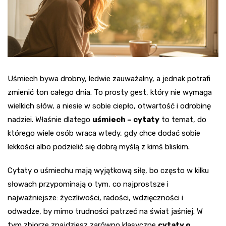
Uśmiech bywa drobny, ledwie zauważalny, a jednak potrafi
zmienić ton całego dnia. To prosty gest, który nie wymaga
wielkich słów, a niesie w sobie ciepło, otwartość i odrobinę
nadziei. Właśnie dlatego
uśmiech – cytaty
to temat, do
którego wiele osób wraca wtedy, gdy chce dodać sobie
lekkości albo podzielić się dobrą myślą z kimś bliskim.
Cytaty o uśmiechu mają wyjątkową siłę, bo często w kilku
słowach przypominają o tym, co najprostsze i
najważniejsze: życzliwości, radości, wdzięczności i
odwadze, by mimo trudności patrzeć na świat jaśniej. W
tym zbiorze znajdziesz zarówno klasyczne
cytaty o