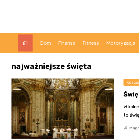
Skip
to
content
Dom
Finanse
Fitness
Motoryzacja
najważniejsze święta
Kośció
Świę
W kalen
to świ
Magd