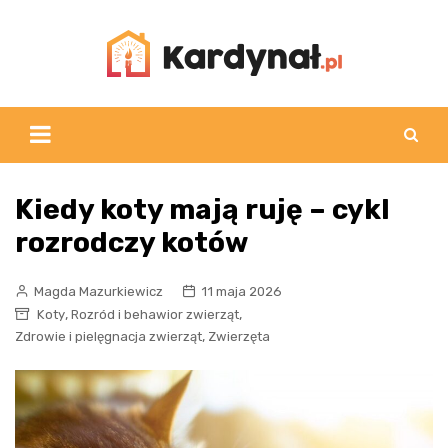
Skip
to
content
Kiedy koty mają ruję – cykl
rozrodczy kotów
Magda Mazurkiewicz
11 maja 2026
,
,
Koty
Rozród i behawior zwierząt
,
Zdrowie i pielęgnacja zwierząt
Zwierzęta