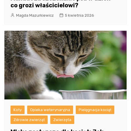
co grozi właścicielowi?
Magda Mazurkiewicz
5 kwietnia 2026
Koty
Opieka weterynaryjna
Pielęgnacja kociąt
Zdrowie zwierząt
Zwierzęta