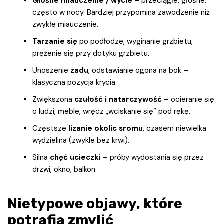
Głośne miauczenie / wycie
– przeciągłe, głośne,
często w nocy. Bardziej przypomina zawodzenie niż
zwykłe miauczenie.
Tarzanie się
po podłodze, wyginanie grzbietu,
prężenie się przy dotyku grzbietu.
Unoszenie
zadu
, odstawianie ogona na bok –
klasyczna pozycja krycia.
Zwiększona
czułość i natarczywość
– ocieranie się
o ludzi, meble, wręcz „wciskanie się” pod rękę.
Częstsze
lizanie okolic sromu
, czasem niewielka
wydzielina (zwykle bez krwi).
Silna
chęć ucieczki
– próby wydostania się przez
drzwi, okno, balkon.
Nietypowe objawy, które
potrafią zmylić