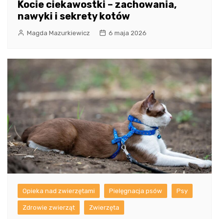
Kocie ciekawostki – zachowania,
nawyki i sekrety kotów
Magda Mazurkiewicz
6 maja 2026
Opieka nad zwierzętami
Pielęgnacja psów
Psy
Zdrowie zwierząt
Zwierzęta