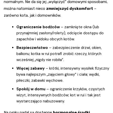
normalnym. Nie da się jej „wyłączyć” domowymi sposobami,
można natomiast nieco
zmniejszyć dyskomfort
–
zarówno kota, jak i domowników.
Ograniczenie bodźców
– zamknięte okna (lub
przynajmniej zasłony/rolety), odcięcie dostępu do
zapachów i widoku obcych kotów.
Bezpieczeństwo
– zabezpieczenie drzwi, okien,
balkonu; kotka w rui potrafi zrobić rzeczy, których
wcześniej „nigdy nie robiła”.
Więcej zabawy
– krótki, intensywny wysiłek fizyczny
bywa najlepszym „zajęciem głowy” i ciała; wędki,
piłeczki, zabawki węchowe.
Spokój w domu
– ograniczenie krzyków, częstych
wizyt, intensywnych bodźców; kot w rui i tak jest
wystarczająco nabuzowany.
Na rynku nadal są dostępne
hormonalne środki