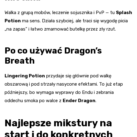
Walka z grupą mobów, leczenie sojusznika i PvP — tu
Splash
Potion
ma sens. Działa szybciej, ale traci się wygodę picia
„na zapas” i łatwo zmarnować butelkę przez zły rzut.
Po co używać Dragon’s
Breath
Lingering Potion
przydaje się głównie pod walkę
obszarową i pod strzały nasycone efektami. To już etap
późniejszy, bo wymaga wyprawy do Endu i zebrania
oddechu smoka po walce z
Ender Dragon
.
Najlepsze mikstury na
start i do konkretnych