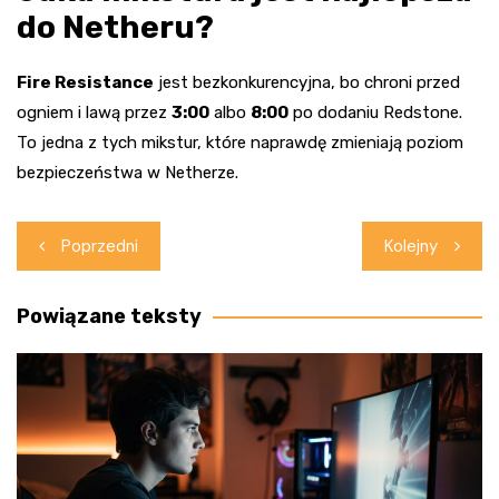
do Netheru?
Fire Resistance
jest bezkonkurencyjna, bo chroni przed
ogniem i lawą przez
3:00
albo
8:00
po dodaniu Redstone.
To jedna z tych mikstur, które naprawdę zmieniają poziom
bezpieczeństwa w Netherze.
Nawigacja
Poprzedni
Kolejny
wpisu
Powiązane teksty