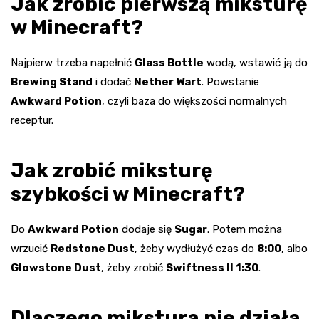
Jak zrobić pierwszą miksturę
w Minecraft?
Najpierw trzeba napełnić
Glass Bottle
wodą, wstawić ją do
Brewing Stand
i dodać
Nether Wart
. Powstanie
Awkward Potion
, czyli baza do większości normalnych
receptur.
Jak zrobić miksturę
szybkości w Minecraft?
Do
Awkward Potion
dodaje się
Sugar
. Potem można
wrzucić
Redstone Dust
, żeby wydłużyć czas do
8:00
, albo
Glowstone Dust
, żeby zrobić
Swiftness II 1:30
.
Dlaczego mikstura nie działa