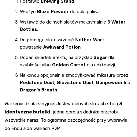
Postawić
Brewing Stand
.
Włożyć
Blaze Powder
do pola paliwa.
Wstawić do dolnych slotów maksymalnie
3 Water
Bottles
.
Do górnego slotu wrzucić
Nether Wart
—
powstanie
Awkward Potion
.
Dodać składnik efektu, na przykład
Sugar
dla
szybkości albo
Golden Carrot
dla noktowizji.
Na końcu opcjonalnie zmodyfikować miksturę przez
Redstone Dust
,
Glowstone Dust
,
Gunpowder
lub
Dragon’s Breath
.
Warzenie działa seryjnie. Jeśli w dolnych slotach stoją
3
identyczne butelki
, jedna porcja składnika przerobi
wszystkie naraz. To ogromna oszczędność przy wyprawie
do Endu albo walkach PvP.