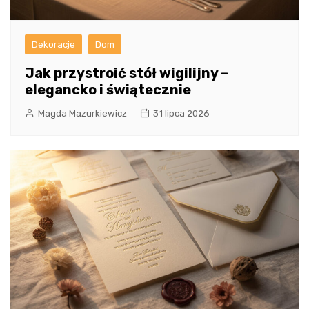
Dekoracje
Dom
Jak przystroić stół wigilijny –
elegancko i świątecznie
Magda Mazurkiewicz
31 lipca 2026