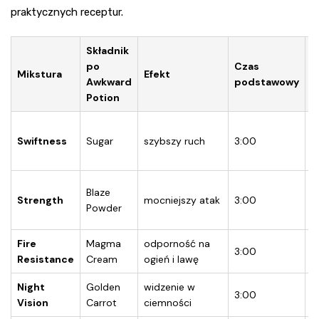
praktycznych receptur.
Składnik
po
Czas
W
Mikstura
Efekt
Awkward
podstawowy
z
Potion
8
Swiftness
Sugar
szybszy ruch
3:00
/ 
G
8
Blaze
Strength
mocniejszy atak
3:00
/ 
Powder
G
Fire
Magma
odporność na
3:00
8
Resistance
Cream
ogień i lawę
Night
Golden
widzenie w
3:00
8
Vision
Carrot
ciemności