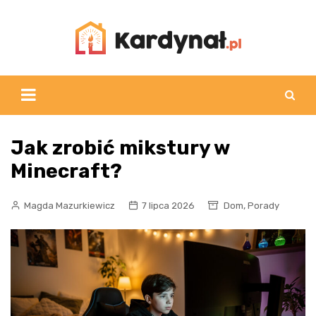
Skip
to
content
Jak zrobić mikstury w
Minecraft?
,
Magda Mazurkiewicz
7 lipca 2026
Dom
Porady