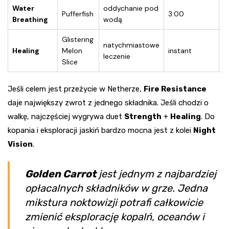
Water
oddychanie pod
Pufferfish
3:00
8
Breathing
wodą
Glistering
natychmiastowe
Healing
Melon
instant
I
leczenie
Slice
Jeśli celem jest przeżycie w Netherze,
Fire Resistance
daje największy zwrot z jednego składnika. Jeśli chodzi o
walkę, najczęściej wygrywa duet
Strength
+
Healing
. Do
kopania i eksploracji jaskiń bardzo mocna jest z kolei
Night
Vision
.
Golden Carrot
jest jednym z najbardziej
opłacalnych składników w grze. Jedna
mikstura noktowizji potrafi całkowicie
zmienić eksplorację kopalń, oceanów i