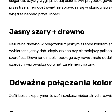
elegancki, czysty wygląd. Dodaj białe listwy przypodłogow
przestrzeń. Ten duet świetnie sprawdza się w skandynawsk
wnętrze nabrało przytulności.
Jasny szary + drewno
Naturalne drewno w połączeniu z jasnym szarym kolorem ści
wybierzesz jasny dąb, ciepły orzech czy ciemniejszy palisan
szarością. Drewniane meble, podłoga czy nawet małe dodatki
szarości i wprowadzą do wnętrza element natury.
Odważne połączenia kolor
Jeśli lubisz eksperymentować i szukasz niebanalnych rozwi