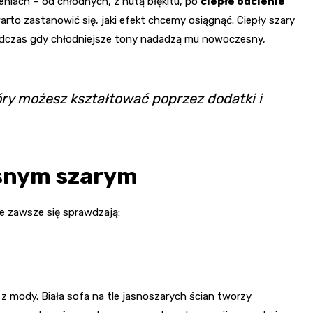
eniach – od chłodnych, z nutą błękitu, po
ciepłe odcienie
rto zastanowić się, jaki efekt chcemy osiągnąć. Ciepły szary
 podczas gdy chłodniejsze tony nadadzą mu nowoczesny,
który możesz kształtować poprzez dodatki i
asnym szarym
e zawsze się sprawdzają:
 z mody. Biała sofa na tle jasnoszarych ścian tworzy