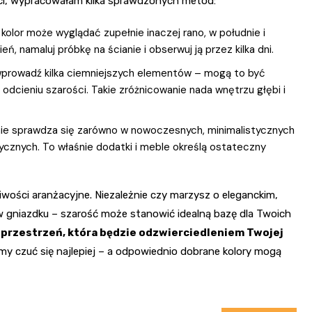
ci, wypracowałam kilka sprawdzonych metod:
 kolor może wyglądać zupełnie inaczej rano, w południe i
, namaluj próbkę na ścianie i obserwuj ją przez kilka dni.
, wprowadź kilka ciemniejszych elementów – mogą to być
 odcieniu szarości. Takie zróżnicowanie nada wnętrzu głębi i
tnie sprawdza się zarówno w nowoczesnych, minimalistycznych
ktycznych. To właśnie dodatki i meble określą ostateczny
liwości aranżacyjne. Niezależnie czy marzysz o eleganckim,
 gniazdku – szarość może stanowić idealną bazę dla Twoich
 przestrzeń, która będzie odzwierciedleniem Twojej
my czuć się najlepiej – a odpowiednio dobrane kolory mogą