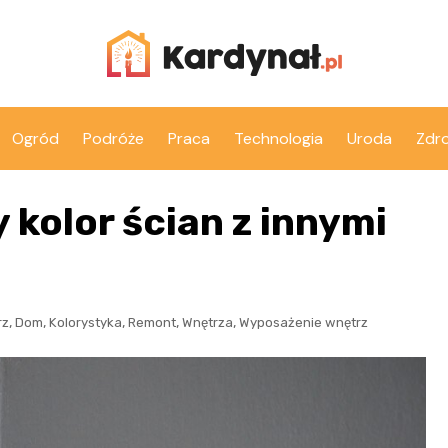
Ogród
Podróże
Praca
Technologia
Uroda
Zdr
 kolor ścian z innymi
,
,
,
,
,
rz
Dom
Kolorystyka
Remont
Wnętrza
Wyposażenie wnętrz