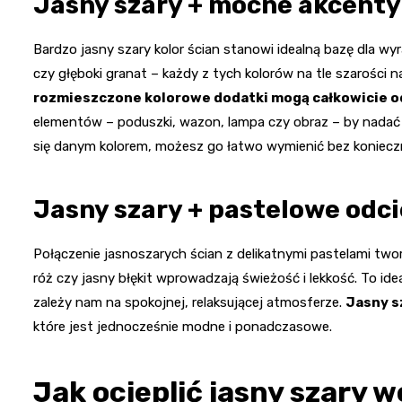
Jasny szary + mocne akcenty
Bardzo jasny szary kolor ścian stanowi idealną bazę dla w
czy głęboki granat – każdy z tych kolorów na tle szarości 
rozmieszczone kolorowe dodatki mogą całkowicie o
elementów – poduszki, wazon, lampa czy obraz – by nadać
się danym kolorem, możesz go łatwo wymienić bez koniecz
Jasny szary + pastelowe odci
Połączenie jasnoszarych ścian z delikatnymi pastelami two
róż czy jasny błękit wprowadzają świeżość i lekkość. To ide
zależy nam na spokojnej, relaksującej atmosferze.
Jasny s
które jest jednocześnie modne i ponadczasowe.
Jak ocieplić jasny szary 