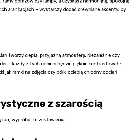
e, ramy obrazów czy lampy, a uzyskasz harmonijną, spokojną
ich aranżacjach – wystarczy dodać drewniane akcenty, by
an tworzy ciepłą, przyjazną atmosferę. Niezależnie czy
der – każdy z tych odcieni będzie pięknie kontrastował z
 jak ramki na zdjęcia czy półki ocieplą chłodny odcień
ystyczne z szarością
ązań, wypróbuj te zestawienia: