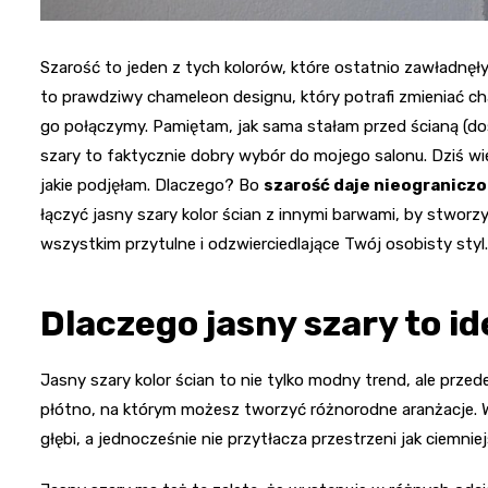
Szarość to jeden z tych kolorów, które ostatnio zawładnęł
to prawdziwy chameleon designu, który potrafi zmieniać ch
go połączymy. Pamiętam, jak sama stałam przed ścianą (dos
szary to faktycznie dobry wybór do mojego salonu. Dziś wie
jakie podjęłam. Dlaczego? Bo
szarość daje nieogranicz
łączyć jasny szary kolor ścian z innymi barwami, by stworzy
wszystkim przytulne i odzwierciedlające Twój osobisty styl.
Dlaczego jasny szary to i
Jasny szary kolor ścian to nie tylko modny trend, ale przed
płótno, na którym możesz tworzyć różnorodne aranżacje. W
głębi, a jednocześnie nie przytłacza przestrzeni jak ciemniej