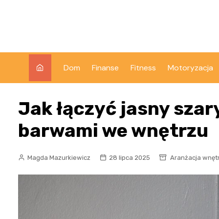
Skip
to
content
Dom
Finanse
Fitness
Motoryzacja
Jak łączyć jasny szary
barwami we wnętrzu
Magda Mazurkiewicz
28 lipca 2025
Aranżacja wnęt