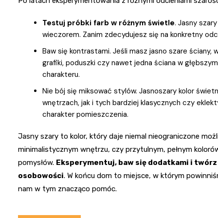
Po latach eksperymentowania z różnymi odcieniami szaroś
Testuj próbki farb w różnym świetle
. Jasny szary
wieczorem. Zanim zdecydujesz się na konkretny odcień
Baw się kontrastami. Jeśli masz jasno szare ściany
grafiki, poduszki czy nawet jedna ściana w głębszym
charakteru.
Nie bój się miksować stylów. Jasnoszary kolor świe
wnętrzach, jak i tych bardziej klasycznych czy ekle
charakter pomieszczenia.
Jasny szary to kolor, który daje niemal nieograniczone moż
minimalistycznym wnętrzu, czy przytulnym, pełnym kolorów
pomysłów.
Eksperymentuj, baw się dodatkami i twórz
osobowości
. W końcu dom to miejsce, w którym powinniś
nam w tym znacząco pomóc.