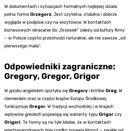
W dokumentach i sytuacjach formalnych najlepiej działa
pełna forma
Grzegorz
. Jest czytelna, stabilna i dobrze
wygląda w podpisie czy na wizytówce. W kontaktach
biznesowych skracanie do „Grzesiek” zależy od kultury firmy
– w Polsce często przechodzi naturalnie, ale nie zawsze „od
pierwszego maila”.
Odpowiedniki zagraniczne:
Gregory, Gregor, Grigor
W języku angielskim spotyka się
Gregory
i krótkie
Greg
. W
niemieckim oraz w części krajów Europy Środkowej
funkcjonuje
Gregor
. W tradycji wschodniej i w krajach
wpływów greckich pojawiają się warianty typu
Grigor
czy
Grigori
. Te formy są na tyle bliskie, że w kontaktach
międzynarodowych imię rzadko sprawia kłopot – zwykle od