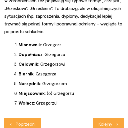
W zdrobnieniach też pojawiają się typowe formy: „Grześka”,
„Grześkowi”, „Grześkiem”. To drobiazg, ale w oficjalniejszych
sytuacjach (np. zaproszenia, dyplomy, dedykacje) lepiej
trzymać się pełnej formy i poprawnej odmiany – wygląda to
po prostu schludnie.
Mianownik
: Grzegorz
Dopełniacz
: Grzegorza
Celownik
: Grzegorzowi
Biernik
: Grzegorza
Narzędnik
: Grzegorzem
Miejscownik
: (o) Grzegorzu
Wołacz
: Grzegorzu!
Nawigacja
Poprzedni
Kolejny