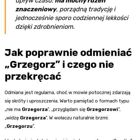
upływ czasu:
ma mocny rdzeń
znaczeniowy
, porządną tradycję i
jednocześnie sporo codziennej lekkości
dzięki zdrobnieniom.
Jak poprawnie odmieniać
„Grzegorz” i czego nie
przekręcać
Odmiana jest regularna, choć w mowie potocznej zdarzają
się skróty i uproszczenia. Warto pamiętać o formach typu:
„nie ma
Grzegorza
”, „przyglądam się
Grzegorzowi
”,
„widzę
Grzegorza
”. W wołaczu naturalnie brzmi:
„
Grzegorzu
”.