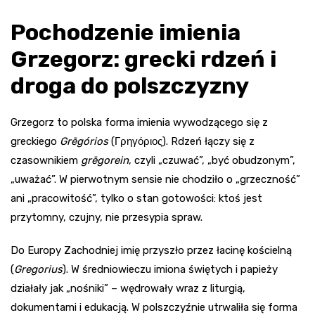
Pochodzenie imienia
Grzegorz: grecki rdzeń i
droga do polszczyzny
Grzegorz to polska forma imienia wywodzącego się z
greckiego
Grēgórios
(Γρηγόριος). Rdzeń łączy się z
czasownikiem
grēgorein
, czyli „czuwać”, „być obudzonym”,
„uważać”. W pierwotnym sensie nie chodziło o „grzeczność”
ani „pracowitość”, tylko o stan gotowości: ktoś jest
przytomny, czujny, nie przesypia spraw.
Do Europy Zachodniej imię przyszło przez łacinę kościelną
(
Gregorius
). W średniowieczu imiona świętych i papieży
działały jak „nośniki” – wędrowały wraz z liturgią,
dokumentami i edukacją. W polszczyźnie utrwaliła się forma