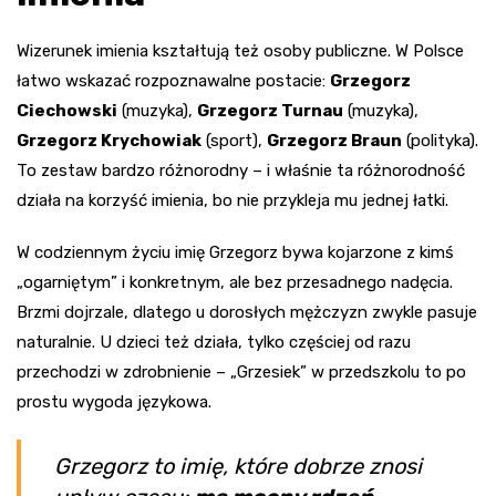
Wizerunek imienia kształtują też osoby publiczne. W Polsce
łatwo wskazać rozpoznawalne postacie:
Grzegorz
Ciechowski
(muzyka),
Grzegorz Turnau
(muzyka),
Grzegorz Krychowiak
(sport),
Grzegorz Braun
(polityka).
To zestaw bardzo różnorodny – i właśnie ta różnorodność
działa na korzyść imienia, bo nie przykleja mu jednej łatki.
W codziennym życiu imię Grzegorz bywa kojarzone z kimś
„ogarniętym” i konkretnym, ale bez przesadnego nadęcia.
Brzmi dojrzale, dlatego u dorosłych mężczyzn zwykle pasuje
naturalnie. U dzieci też działa, tylko częściej od razu
przechodzi w zdrobnienie – „Grzesiek” w przedszkolu to po
prostu wygoda językowa.
Grzegorz to imię, które dobrze znosi