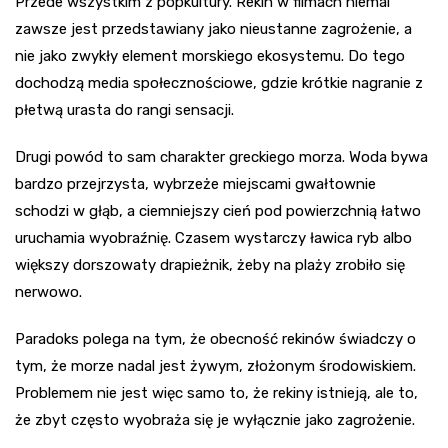
Przede wszystkim z popkultury. Rekin w filmach niemal
zawsze jest przedstawiany jako nieustanne zagrożenie, a
nie jako zwykły element morskiego ekosystemu. Do tego
dochodzą media społecznościowe, gdzie krótkie nagranie z
płetwą urasta do rangi sensacji.
Drugi powód to sam charakter greckiego morza. Woda bywa
bardzo przejrzysta, wybrzeże miejscami gwałtownie
schodzi w głąb, a ciemniejszy cień pod powierzchnią łatwo
uruchamia wyobraźnię. Czasem wystarczy ławica ryb albo
większy dorszowaty drapieżnik, żeby na plaży zrobiło się
nerwowo.
Paradoks polega na tym, że obecność rekinów świadczy o
tym, że morze nadal jest żywym, złożonym środowiskiem.
Problemem nie jest więc samo to, że rekiny istnieją, ale to,
że zbyt często wyobraża się je wyłącznie jako zagrożenie.