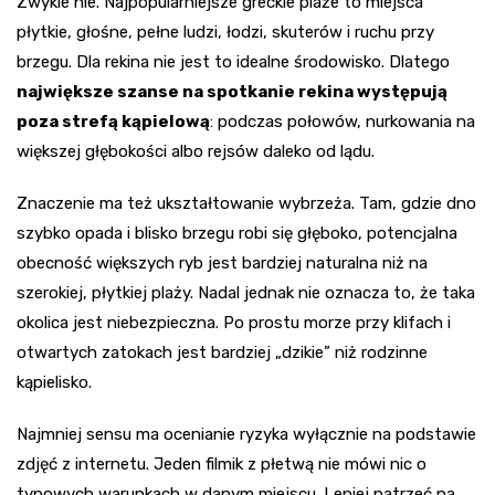
Zwykle nie. Najpopularniejsze greckie plaże to miejsca
płytkie, głośne, pełne ludzi, łodzi, skuterów i ruchu przy
brzegu. Dla rekina nie jest to idealne środowisko. Dlatego
największe szanse na spotkanie rekina występują
poza strefą kąpielową
: podczas połowów, nurkowania na
większej głębokości albo rejsów daleko od lądu.
Znaczenie ma też ukształtowanie wybrzeża. Tam, gdzie dno
szybko opada i blisko brzegu robi się głęboko, potencjalna
obecność większych ryb jest bardziej naturalna niż na
szerokiej, płytkiej plaży. Nadal jednak nie oznacza to, że taka
okolica jest niebezpieczna. Po prostu morze przy klifach i
otwartych zatokach jest bardziej „dzikie” niż rodzinne
kąpielisko.
Najmniej sensu ma ocenianie ryzyka wyłącznie na podstawie
zdjęć z internetu. Jeden filmik z płetwą nie mówi nic o
typowych warunkach w danym miejscu. Lepiej patrzeć na