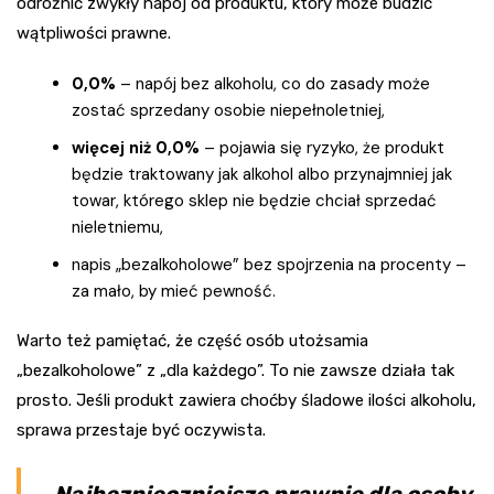
odróżnić zwykły napój od produktu, który może budzić
wątpliwości prawne.
0,0%
– napój bez alkoholu, co do zasady może
zostać sprzedany osobie niepełnoletniej,
więcej niż 0,0%
– pojawia się ryzyko, że produkt
będzie traktowany jak alkohol albo przynajmniej jak
towar, którego sklep nie będzie chciał sprzedać
nieletniemu,
napis „bezalkoholowe” bez spojrzenia na procenty –
za mało, by mieć pewność.
Warto też pamiętać, że część osób utożsamia
„bezalkoholowe” z „dla każdego”. To nie zawsze działa tak
prosto. Jeśli produkt zawiera choćby śladowe ilości alkoholu,
sprawa przestaje być oczywista.
Najbezpieczniejsze prawnie dla osoby