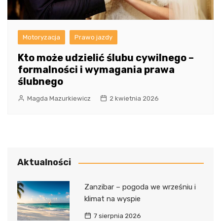
Motoryzacja
Prawo jazdy
Kto może udzielić ślubu cywilnego –
formalności i wymagania prawa
ślubnego
Magda Mazurkiewicz
2 kwietnia 2026
Aktualności
Zanzibar – pogoda we wrześniu i
klimat na wyspie
7 sierpnia 2026