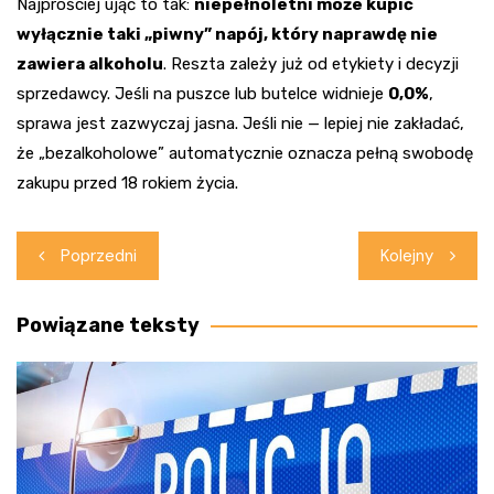
Najprościej ująć to tak:
niepełnoletni może kupić
wyłącznie taki „piwny” napój, który naprawdę nie
zawiera alkoholu
. Reszta zależy już od etykiety i decyzji
sprzedawcy. Jeśli na puszce lub butelce widnieje
0,0%
,
sprawa jest zazwyczaj jasna. Jeśli nie — lepiej nie zakładać,
że „bezalkoholowe” automatycznie oznacza pełną swobodę
zakupu przed 18 rokiem życia.
Nawigacja
Poprzedni
Kolejny
wpisu
Powiązane teksty