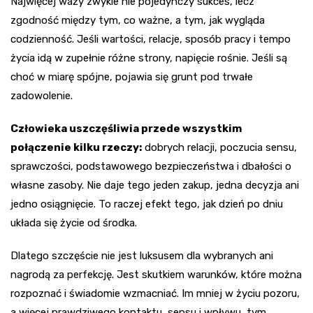
Najwięcej waży zwykle nie pojedynczy sukces, lecz
zgodność między tym, co ważne, a tym, jak wygląda
codzienność. Jeśli wartości, relacje, sposób pracy i tempo
życia idą w zupełnie różne strony, napięcie rośnie. Jeśli są
choć w miarę spójne, pojawia się grunt pod trwałe
zadowolenie.
Człowieka uszczęśliwia przede wszystkim
połączenie kilku rzeczy:
dobrych relacji, poczucia sensu,
sprawczości, podstawowego bezpieczeństwa i dbałości o
własne zasoby. Nie daje tego jeden zakup, jedna decyzja ani
jedno osiągnięcie. To raczej efekt tego, jak dzień po dniu
układa się życie od środka.
Dlatego szczęście nie jest luksusem dla wybranych ani
nagrodą za perfekcję. Jest skutkiem warunków, które można
rozpoznać i świadomie wzmacniać. Im mniej w życiu pozoru,
a więcej prawdziwego kontaktu, sensu i wpływu, tym