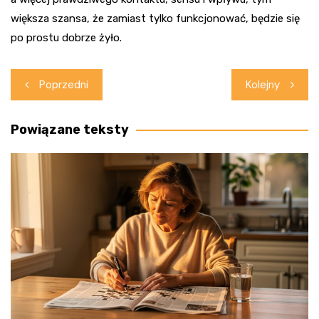
większa szansa, że zamiast tylko funkcjonować, będzie się
po prostu dobrze żyło.
Nawigacja
Poprzedni
Kolejny
wpisu
Powiązane teksty