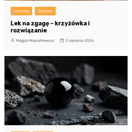
Choroby
Zdrowie
Lek na zgagę – krzyżówka i
rozwiązanie
Magda Mazurkiewicz
2 sierpnia 2026